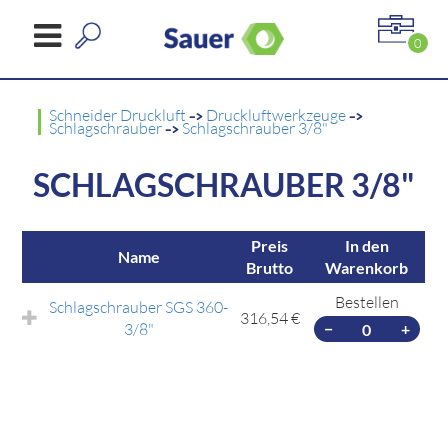
0
Schneider Druckluft
->
Druckluftwerkzeuge
->
Schlagschrauber
->
Schlagschrauber 3/8"
SCHLAGSCHRAUBER 3/8"
Preis
In den
Name
Brutto
Warenkorb
Bestellen
Schlagschrauber SGS 360-
316,54 €
3/8"
−
+