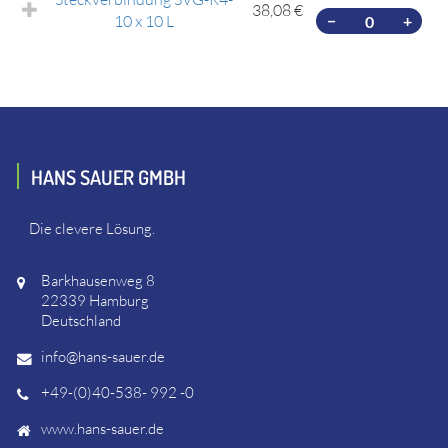
38,08 €
10 x 10 L
−
+
HANS SAUER GMBH
Die clevere Lösung.
Barkhausenweg 8
22339 Hamburg
Deutschland
info@hans-sauer.de
+49-(0)40-538- 992 -0
www.hans-sauer.de