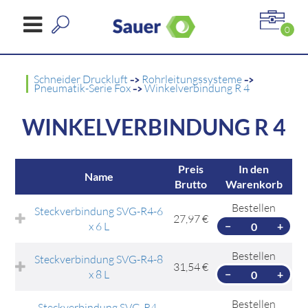
0
Schneider Druckluft
->
Rohrleitungssysteme
->
Pneumatik-Serie Fox
->
Winkelverbindung R 4
WINKELVERBINDUNG R 4
Preis
In den
Name
Brutto
Warenkorb
Bestellen
Steckverbindung SVG-R4-6
27,97 €
x 6 L
−
+
Bestellen
Steckverbindung SVG-R4-8
31,54 €
x 8 L
−
+
Bestellen
Steckverbindung SVG-R4-