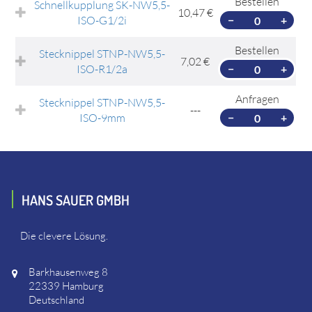
Bestellen
Schnellkupplung SK-NW5,5-
10,47 €
ISO-G1/2i
−
+
Bestellen
Stecknippel STNP-NW5,5-
7,02 €
ISO-R1/2a
−
+
Anfragen
Stecknippel STNP-NW5,5-
---
ISO-9mm
−
+
HANS SAUER GMBH
Die clevere Lösung.
Barkhausenweg 8
22339 Hamburg
Deutschland