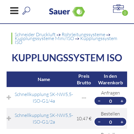
0
Schneider Druckluft
->
Rohrleitungssysteme
->
Kupplungssysteme Mini/ISO
->
Kupplungssystem
ISO
KUPPLUNGSSYSTEM ISO
Preis
In den
Name
Brutto
Warenkorb
Anfragen
Schnellkupplung SK-NW5,5-
---
ISO-G1/4a
−
+
Bestellen
Schnellkupplung SK-NW5,5-
10,47 €
ISO-G1/2a
−
+