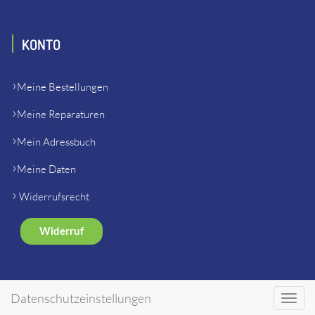
KONTO
Meine Bestellungen
Meine Reparaturen
Mein Adressbuch
Meine Daten
Widerrufsrecht
Widerruf
SHOP
Datenschutzeinstellungen
Toggl