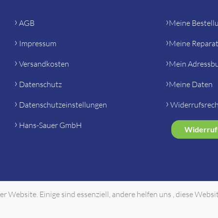
AGB
Meine Bestell
Impressum
Meine Repara
Versandkosten
Mein Adressb
Datenschutz
Meine Daten
Datenschutzeinstellungen
Widerrufsrec
Hans-Sauer GmbH
Widerruf
r Website. Einige sind essenziell, andere helfen uns , diese Websi
Copyright © Hans Sauer GmbH