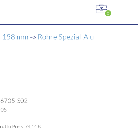
0
->
20-158 mm
Rohre Spezial-Alu-
06705-S02
705
rutto Preis: 74,14 €