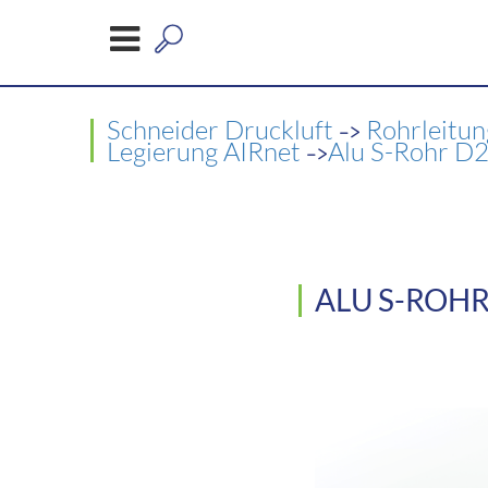
->
Schneider Druckluft
Rohrleitu
->
Legierung AIRnet
Alu S-Rohr D
ALU S-ROHR