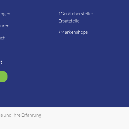
ungen
Gerätehersteller
Ersatzteile
turen
Markenshops
uch
ht
te und Ihre Erfahrung