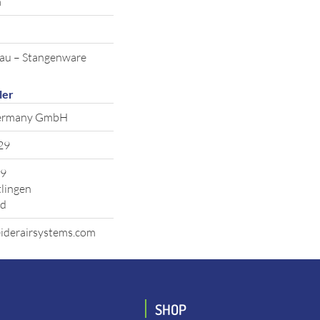
m
lau – Stangenware
ler
Germany GmbH
29
19
lingen
nd
iderairsystems.com
SHOP