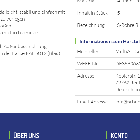
Material
Aluminiu
da leicht, stabil und einfach mit
Inhalt in Stück
5
zu verlegen
Bezeichnung
S-Rohre B
roßen
en durch geringe
Informationen zum Herstel
ch Außenbeschichtung
Hersteller
MultiAir 
in der Farbe RAL 5012 (Blau)
WEEE-Nr
DE388363
Adresse
Keplerstr. 
72762 Reut
Deutschla
Email-Adresse
info@schne
ÜBER UNS
KONTO