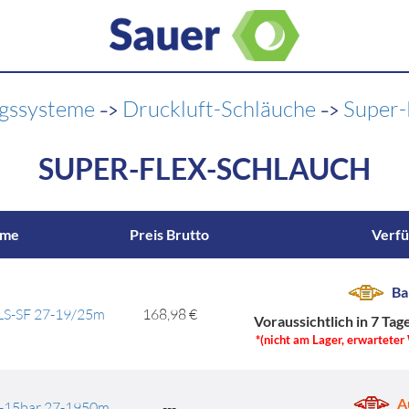
->
->
ngssysteme
Druckluft-Schläuche
Super-
SUPER-FLEX-SCHLAUCH
ame
Preis Brutto
Verfü
Ba
DLS-SF 27-19/25m
168,98 €
Voraussichtlich in 7 Tag
*(nicht am Lager, erwarteter
A
F-15bar 27-1950m
---