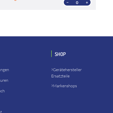
−
+
SHOP
ungen
Gerätehersteller
Ersatzteile
turen
Markenshops
uch
ht