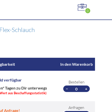
0
Flex-Schlauch
gbarkeit
In den Warenkorb
ld verfügbar
Bestellen
en*
Tagen zu Dir unterwegs
−
+
 Wert aus Beschaffungsstatistik)
Anfragen
uf Anfrage!