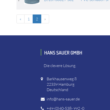
«
1
2
»
HANS SAUER GMBH
Die clevere Lösung.
Barkhausenweg 8
22339 Hamburg
Deutschland
info@hans-sauer.de
+49-(0)40-538- 992 -0