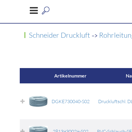
->
Schneider Druckluft
Rohrleitu
Artikelnummer
N
DGKE730040-S02
Druckluftschl. 
2813930029-S02
PVC-Schlauch-S