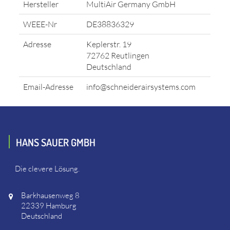
Hersteller
MultiAir Germany GmbH
WEEE-Nr
DE38836329
Adresse
Keplerstr. 19
72762 Reutlingen
Deutschland
Email-Adresse
info@schneiderairsystems.com
HANS SAUER GMBH
Die clevere Lösung.
Barkhausenweg 8
22339 Hamburg
Deutschland