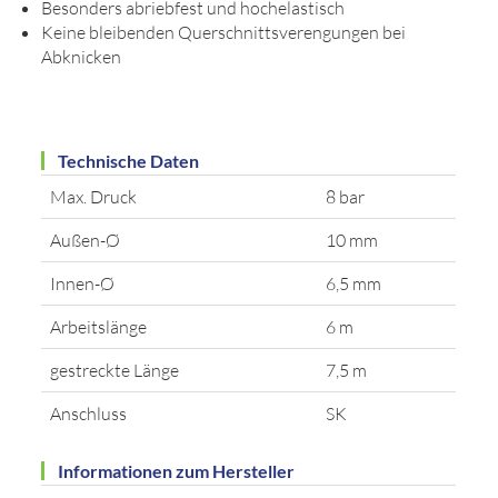
Besonders abriebfest und hochelastisch
Keine bleibenden Querschnittsverengungen bei
Abknicken
Technische Daten
Max. Druck
8 bar
Außen-Ø
10 mm
Innen-Ø
6,5 mm
Arbeitslänge
6 m
gestreckte Länge
7,5 m
Anschluss
SK
Informationen zum Hersteller