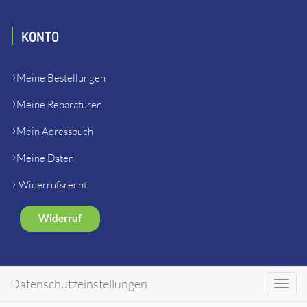
KONTO
Meine Bestellungen
Meine Reparaturen
Mein Adressbuch
Meine Daten
Widerrufsrecht
Widerruf
SHOP
Datenschutzeinstellungen
Toggl
navig