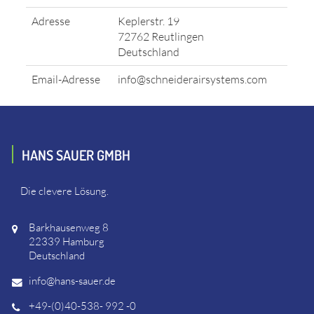
Adresse
Keplerstr. 19
72762 Reutlingen
Deutschland
Email-Adresse
info@schneiderairsystems.com
HANS SAUER GMBH
Die clevere Lösung.
Barkhausenweg 8
22339 Hamburg
Deutschland
info@hans-sauer.de
+49-(0)40-538- 992 -0